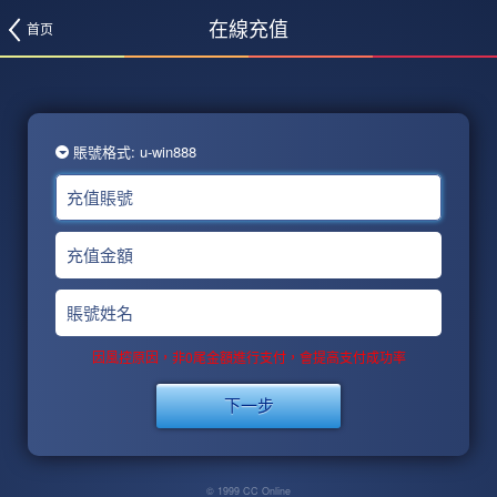
在線充值
首页
賬號格式: u-win888
充值賬號
充值金額
賬號姓名
因風控原因，非0尾金額進行支付，會提高支付成功率
© 1999 CC Online