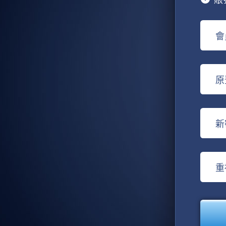
會
原
新
重