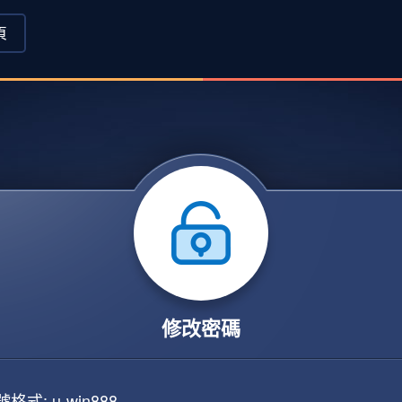
頁
修改密碼
格式: u-win888