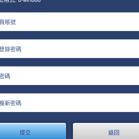
員賬號
登錄密碼
密碼
複新密碼